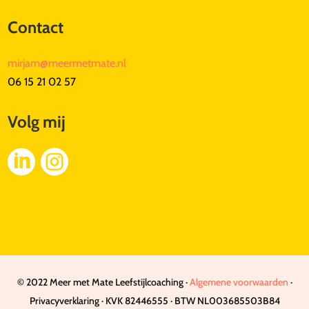
Contact
mirjam@meermetmate.nl
06 15 21 02 57
Volg mij


© 2022 Meer met Mate Leefstijlcoaching ·
Algemene voorwaarden
·
Privacyverklaring · KVK 82446555 · BTW NL003685503B84