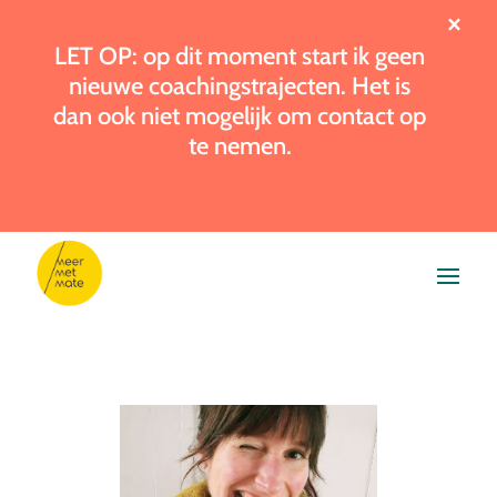
×
LET OP: op dit moment start ik geen
nieuwe coachingstrajecten. Het is
dan ook niet mogelijk om contact op
te nemen.