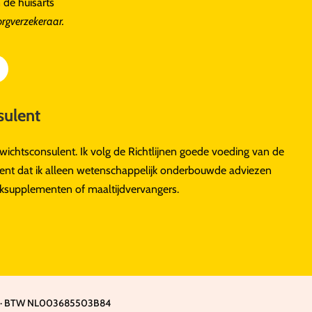
 de huisarts
zorgverzekeraar.
ulent
ichtsconsulent. Ik volg de Richtlijnen goede voeding van de
ent dat ik alleen wetenschappelijk onderbouwde adviezen
anksupplementen of maaltijdvervangers.
555 · BTW NL003685503B84