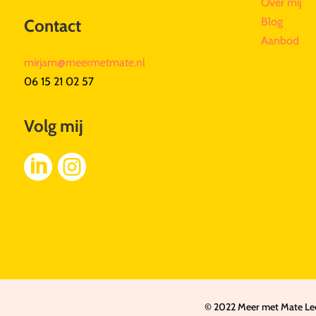
Over mij
Blog
Contact
Aanbod
mirjam@meermetmate.nl
06 15 21 02 57
Volg mij


© 2022 Meer met Mate Leef