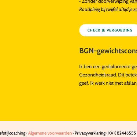
• Zonder doorverwijzing van
Raadpleeg bij twijfel altijd je 
CHECK JE VERGOEDING
BGN-gewichtscons
Ik ben een gediplomeerd gew
Gezondheidsraad. Dit betek
geef. Ik werk niet met afsl
stijlcoaching ·
Algemene voorwaarden
· Privacyverklaring · KVK 82446