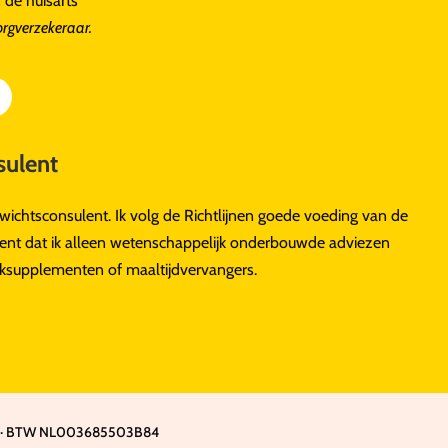
 de huisarts
zorgverzekeraar.
ulent
ichtsconsulent. Ik volg de Richtlijnen goede voeding van de
ent dat ik alleen wetenschappelijk onderbouwde adviezen
anksupplementen of maaltijdvervangers.
555 · BTW NL003685503B84