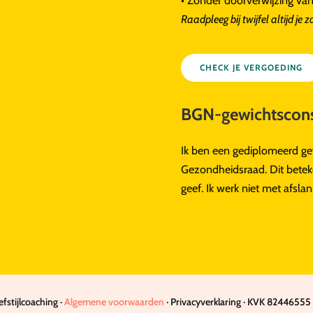
• Zonder doorverwijzing van
Raadpleeg bij twijfel altijd je 
CHECK JE VERGOEDING
BGN-gewichtscons
Ik ben een gediplomeerd gew
Gezondheidsraad. Dit betek
geef. Ik werk niet met afsl
stijlcoaching ·
Algemene voorwaarden
· Privacyverklaring · KVK 82446