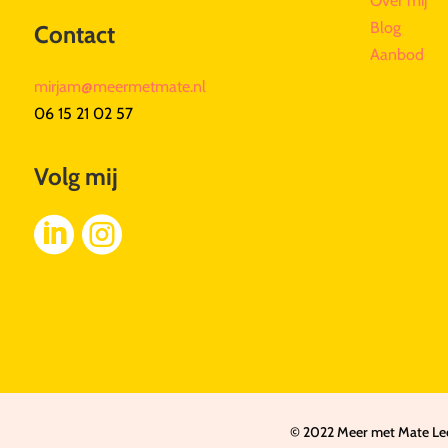
Over mij
Blog
Contact
Aanbod
mirjam@meermetmate.nl
06 15 21 02 57
Volg mij


© 2022 Meer met Mate Leef