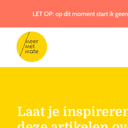
LET OP: op dit moment start ik geen
Laat je inspirere
deze artikelen ov