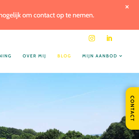
×
 mogelijk om contact op te nemen.


NING
OVER MIJ
BLOG
MIJN AANBOD
CONTACT