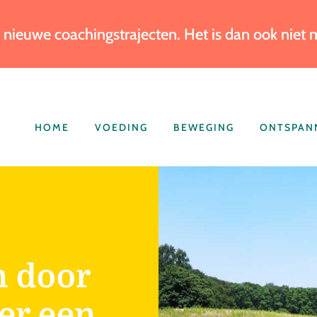
 nieuwe coachingstrajecten. Het is dan ook niet
HOME
VOEDING
BEWEGING
ONTSPAN
n door
er een