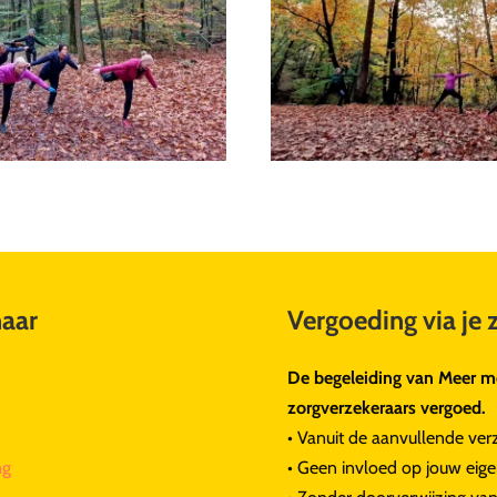
naar
Vergoeding via je 
De begeleiding van Meer me
zorgverzekeraars vergoed.
• Vanuit de aanvullende ver
ng
• Geen invloed op jouw eigen