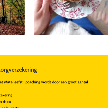
zorgverzekering
t Mate leefstijlcoaching wordt door een groot aantal
zekering
 risico