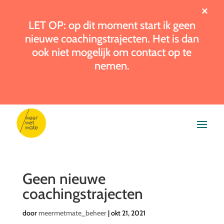
×
LET OP: op dit moment start ik geen
nieuwe coachingstrajecten. Het is dan
ook niet mogelijk om contact op te
nemen.
Geen nieuwe
coachingstrajecten
door
meermetmate_beheer
|
okt 21, 2021