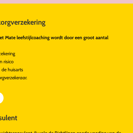
zorgverzekering
t Mate leefstijlcoaching wordt door een groot aantal
zekering
 risico
 de huisarts
zorgverzekeraar.
ulent