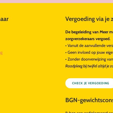
naar
Vergoeding via je 
De begeleiding van Meer me
zorgverzekeraars vergoed.
• Vanuit de aanvullende ver
ng
• Geen invloed op jouw eigen
• Zonder doorverwijzing van
Raadpleeg bij twijfel altijd je 
CHECK JE VERGOEDING
BGN-gewichtscons